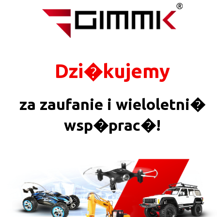
Dzi�kujemy
za zaufanie i wieloletni�
wsp�prac�!